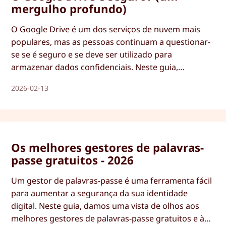
mergulho profundo)
O Google Drive é um dos serviços de nuvem mais
populares, mas as pessoas continuam a questionar-
se se é seguro e se deve ser utilizado para
armazenar dados confidenciais. Neste guia,
analisamos a solução Drive da Google para
2026-02-13
descobrir até que ponto é realmente segura e
privada.
Os melhores gestores de palavras-
passe gratuitos - 2026
Um gestor de palavras-passe é uma ferramenta fácil
para aumentar a segurança da sua identidade
digital. Neste guia, damos uma vista de olhos aos
melhores gestores de palavras-passe gratuitos e às