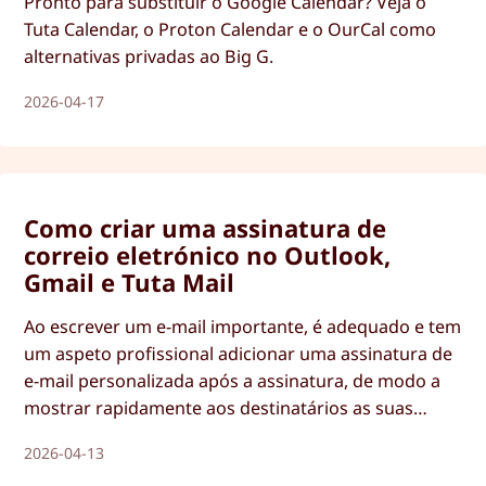
Pronto para substituir o Google Calendar? Veja o
Tuta Calendar, o Proton Calendar e o OurCal como
alternativas privadas ao Big G.
2026-04-17
Como criar uma assinatura de
correio eletrónico no Outlook,
Gmail e Tuta Mail
Ao escrever um e-mail importante, é adequado e tem
um aspeto profissional adicionar uma assinatura de
e-mail personalizada após a assinatura, de modo a
mostrar rapidamente aos destinatários as suas
informações (de contacto) mais importantes. Este
2026-04-13
guia mostra-lhe como pode configurar uma