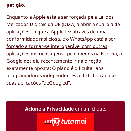
petição
.
Enquanto a Apple está a ser forçada pela Lei dos
Mercados Digitais da UE (DMA) a abrir a sua loja de
aplicações -
o que a Apple fez através de uma
conformidade maliciosa
, e
o WhatsApp está a ser
forçado a tornar-se interoperável com outras
aplicações de mensagens - pelo menos na Europa
, a
Google decidiu recentemente ir na direção
exatamente oposta: O plano é dificultar aos
programadores independentes a distribuição das
suas aplicações “deGoogled”.
Acione a Privacidade
em um clique.
Get