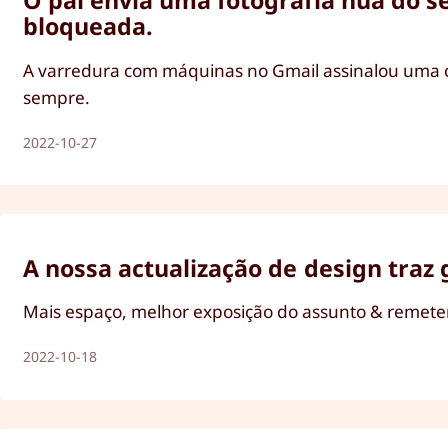
O pai envia uma fotografia nua do se
bloqueada.
A varredura com máquinas no Gmail assinalou uma c
sempre.
2022-10-27
A nossa actualização de design traz
Mais espaço, melhor exposição do assunto & remeten
2022-10-18