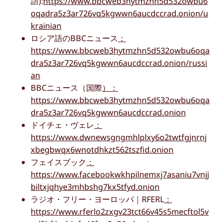
語):
https://www.bbcweb3hytmzhn5d532owbu6
oqadra5z3ar726vq5kgwwn6aucdccrad.onion/u
krainian
ロシア語のBBCニュース
：
https://www.bbcweb3hytmzhn5d532owbu6oqa
dra5z3ar726vq5kgwwn6aucdccrad.onion/russi
an
BBCニュース（国際
）：
https://www.bbcweb3hytmzhn5d532owbu6oqa
dra5z3ar726vq5kgwwn6aucdccrad.onion
ドイチェ・ヴェレ
：
https://www.dwnewsgngmhlplxy6o2twtfgjnrnj
xbegbwqx6wnotdhkzt562tszfid.onion
フェイスブック
：
https://www.facebookwkhpilnemxj7asaniu7vnjj
biltxjqhye3mhbshg7kx5tfyd.onion
ラジオ・フリー・ヨーロッパ｜RFERL
：
https://www.rferlo2zxgv23tct66v45s5mecftol5v