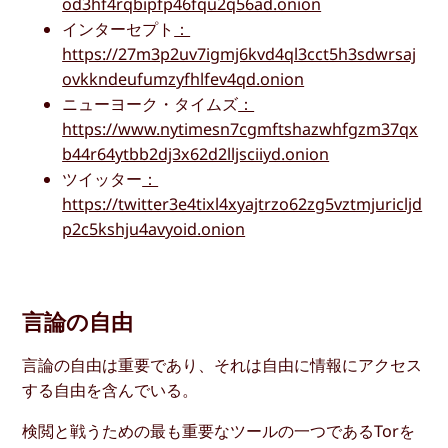
od3hf4rqbipfp46fqu2q56ad.onion
インターセプト
：
https://27m3p2uv7igmj6kvd4ql3cct5h3sdwrsaj
ovkkndeufumzyfhlfev4qd.onion
ニューヨーク・タイムズ
：
https://www.nytimesn7cgmftshazwhfgzm37qx
b44r64ytbb2dj3x62d2lljsciiyd.onion
ツイッター
：
https://twitter3e4tixl4xyajtrzo62zg5vztmjuricljd
p2c5kshju4avyoid.onion
言論の自由
言論の自由は重要であり、それは自由に情報にアクセス
する自由を含んでいる。
検閲と戦うための最も重要なツールの一つであるTorを