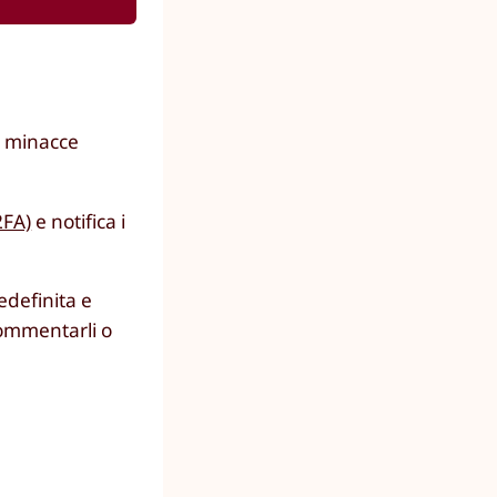
a minacce
2FA)
e notifica i
edefinita e
 commentarli o