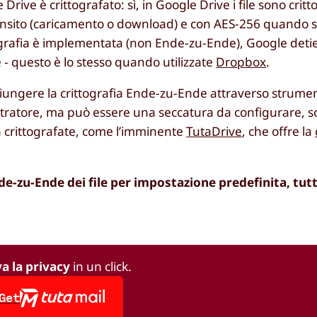
ive è crittografato: sì, in Google Drive i file sono critt
ansito (caricamento o download) e con AES-256 quando s
tografia è implementata (non Ende-zu-Ende), Google detie
e - questo è lo stesso quando utilizzate
Dropbox
.
iungere la crittografia Ende-zu-Ende attraverso strument
ministratore, ma può essere una seccatura da configurare, 
tà crittografate, come l’imminente
TutaDrive
, che offre la
e-zu-Ende dei file per impostazione predefinita, tutti
va la privacy
in un click.
Get