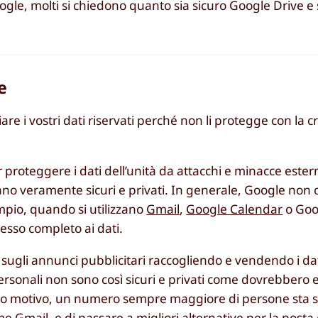
e, molti si chiedono quanto sia sicuro Google Drive e s
e
e i vostri dati riservati perché non li protegge con la cr
proteggere i dati dell’unità da attacchi e minacce ester
siano veramente sicuri e privati. In generale, Google non o
mpio, quando si utilizzano
Gmail
,
Google Calendar
o Goog
cesso completo ai dati.
ugli annunci pubblicitari raccogliendo e vendendo i dati
personali non sono così sicuri e privati come dovrebber
sto motivo, un numero sempre maggiore di persone sta 
me Gmail
, e di passare a migliori alternative per la posta 