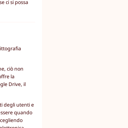
e ci si possa
ittografia
ne, ciò non
ffre la
le Drive, il
 degli utenti e
o essere quando
scegliendo
elettronica,