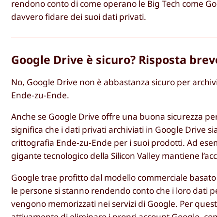
rendono conto di come operano le Big Tech come Googl
davvero fidare dei suoi dati privati.
Google Drive è sicuro? Risposta brev
No, Google Drive non è abbastanza sicuro per archiviar
Ende-zu-Ende.
Anche se Google Drive offre una buona sicurezza per 
significa che i dati privati archiviati in Google Drive 
crittografia Ende-zu-Ende per i suoi prodotti. Ad ese
gigante tecnologico della Silicon Valley mantiene l’ac
Google trae profitto dal modello commerciale basato s
le persone si stanno rendendo conto che i loro dati 
vengono memorizzati nei servizi di Google. Per que
attivamente di
eliminare i
propri account Google, co