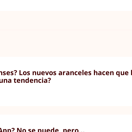
nses? Los nuevos aranceles hacen que l
una tendencia?
pp? No se puede, pero...