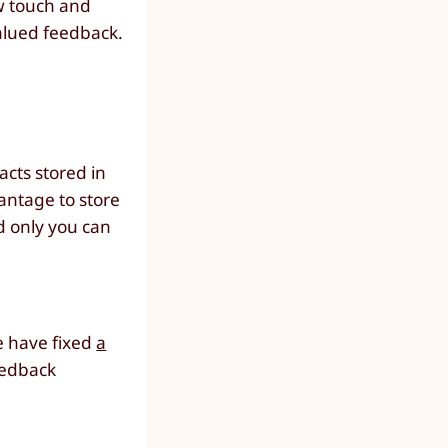
ew touch and
valued feedback.
acts stored in
antage to store
nd only you can
we have fixed
a
eedback