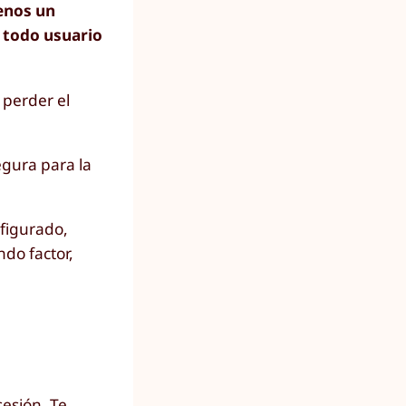
enos un
 todo usuario
 perder el
egura para la
figurado,
ndo factor,
sesión. Te