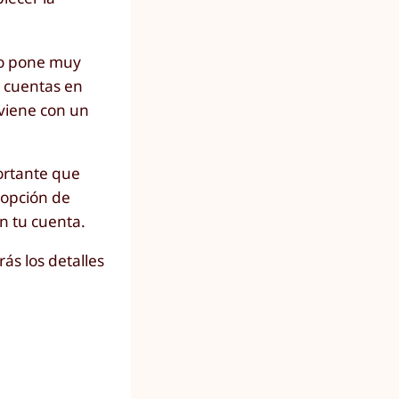
lo pone muy
e cuentas en
 viene con un
portante que
 opción de
n tu cuenta.
ás los detalles