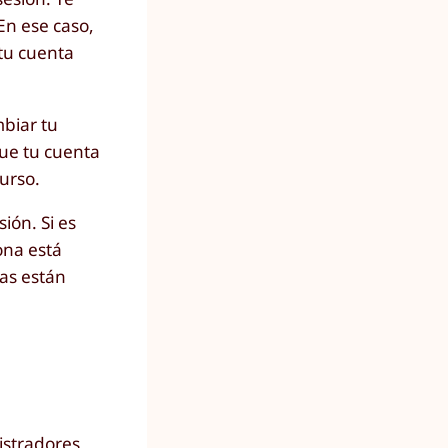
En ese caso,
 tu cuenta
biar tu
que tu cuenta
urso.
ión. Si es
ona está
das están
istradores