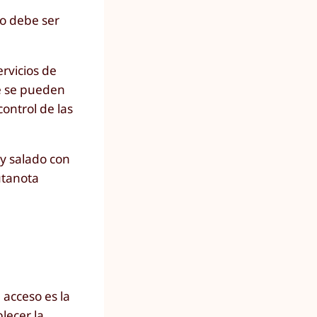
no debe ser
rvicios de
e se pueden
ontrol de las
y salado con
utanota
 acceso es la
lecer la