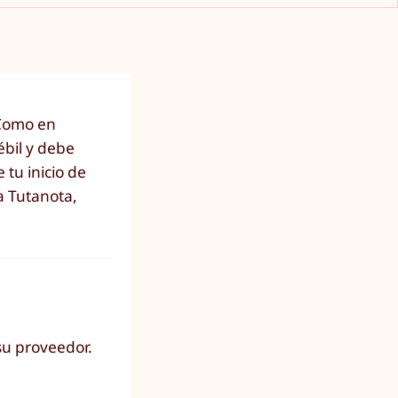
 Como en
ébil y debe
 tu inicio de
a Tutanota,
su proveedor.