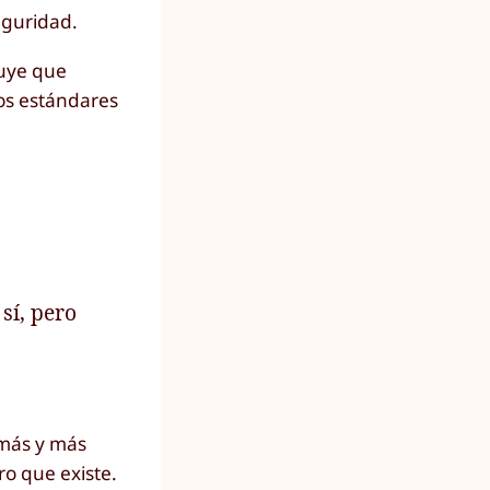
eguridad.
luye que
os estándares
sí, pero
 más y más
ro que existe.