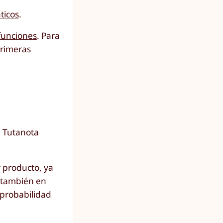
ticos
.
 funciones
. Para
primeras
e Tutanota
r producto, ya
o también en
 probabilidad