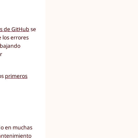
es de GitHub
se
 los errores
abajando
r
os
primeros
ndo en muchas
mantenimiento