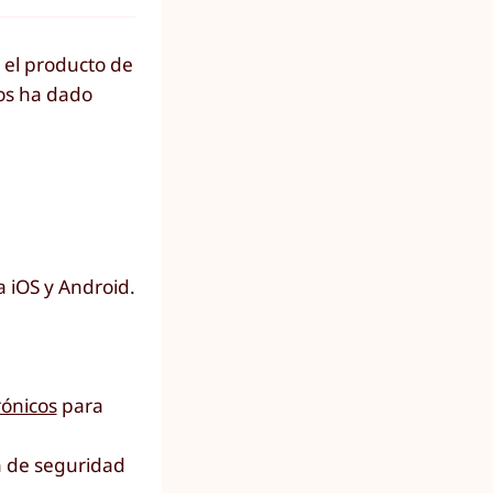
el producto de
ños ha dado
a iOS y Android.
rónicos
para
n de seguridad