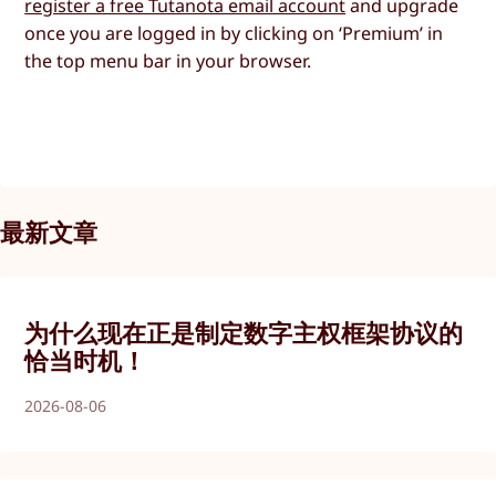
register a free Tutanota email account
and upgrade
once you are logged in by clicking on ‘Premium’ in
the top menu bar in your browser.
最新文章
为什么现在正是制定数字主权框架协议的
恰当时机！
2026-08-06