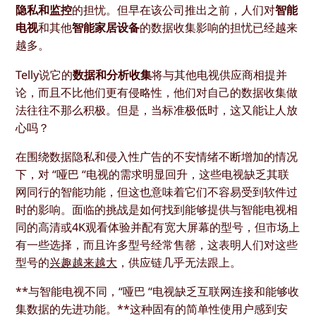
隐私和监控
的担忧。但早在该公司推出之前，人们对
智能
电视
和其他
智能家居设备
的数据收集影响的担忧已经越来
越多。
Telly说它的
数据和分析收集
将与其他电视供应商相提并
论，而且不比他们更有侵略性，他们对自己的数据收集做
法往往不那么积极。但是，当标准极低时，这又能让人放
心吗？
在围绕数据隐私和侵入性广告的不安情绪不断增加的情况
下，对 “哑巴 “电视的需求明显回升，这些电视缺乏其联
网同行的智能功能，但这也意味着它们不容易受到软件过
时的影响。面临的挑战是如何找到能够提供与智能电视相
同的高清或4K观看体验并配有宽大屏幕的型号，但市场上
有一些选择，而且许多型号经常售罄，这表明人们对这些
型号的
兴趣越来越大
，供应链几乎无法跟上。
**与智能电视不同，“哑巴 “电视缺乏互联网连接和能够收
集数据的先进功能。**这种固有的简单性使用户感到安