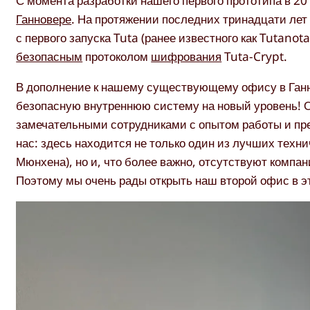
С момента разработки нашего первого прототипа в 2
Ганновере
. На протяжении последних тринадцати лет
с первого запуска
Tuta
(ранее известного как
Tutanot
безопасным
протоколом
шифрования
Tuta-Crypt
.
В дополнение к нашему существующему офису в Ган
безопасную внутреннюю систему на новый уровень! 
замечательными сотрудниками с опытом работы и пр
нас: здесь находится не только один из лучших техн
Мюнхена), но и, что более важно, отсутствуют компа
Поэтому мы очень рады открыть наш второй офис в э