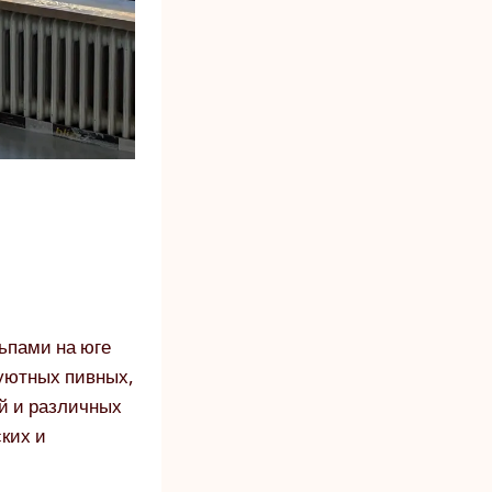
ьпами на юге
 уютных пивных,
ий и различных
ских и