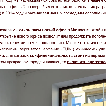
011 году мы наслаждаемся совместной работой в нашем
 наш офис в Ганновере был источником всех наших разр
a
) в 2014 году и заканчивая нашим последним дополнени
новере мы
открываем новый офис в Мюнхене
, чтобы 
Открытие нового офиса позволит нам продолжить попол
едпочтениями по местоположению. Мюнхен - отличное в
ических университетов Германии - TUM (Технический уни
нии, для которых
конфиденциальность стоит на первом
том прекрасном городе и наконец-то
включить приватно