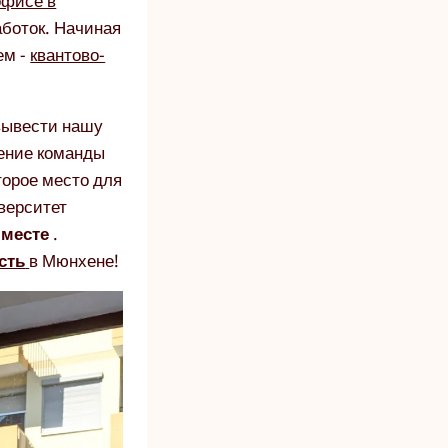
офисе в
аботок. Начиная
ем -
квантово-
вывести нашу
нение команды
торое место для
верситет
 месте
.
сть
в Мюнхене!