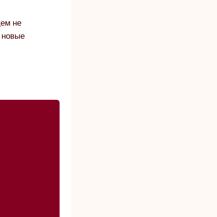
дем не
ь новые