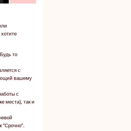
ыли
 хотите
Будь то
вляется с
вующий вашему
работы с
е места), так и
невой
к “Срочно”.