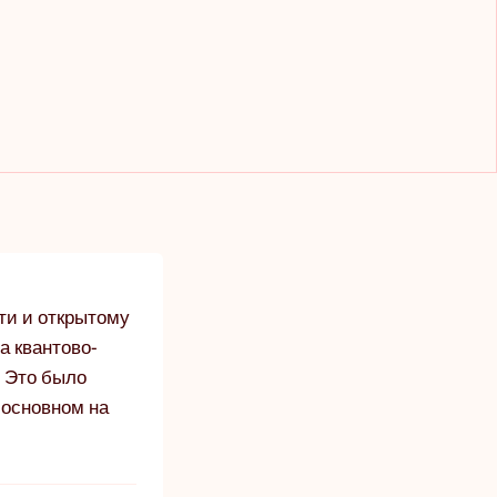
ти и открытому
а квантово-
 Это было
 основном на