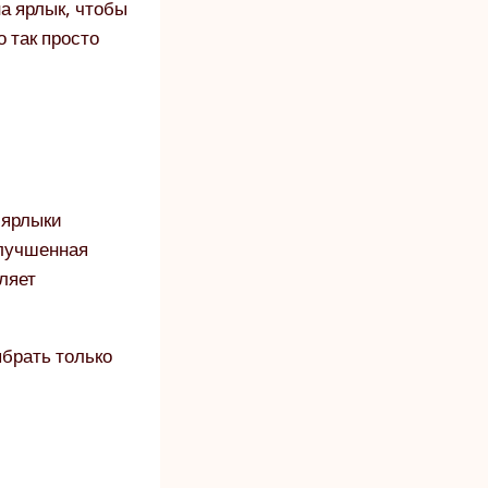
а ярлык, чтобы
о так просто
 ярлыки
Улучшенная
ляет
ыбрать только