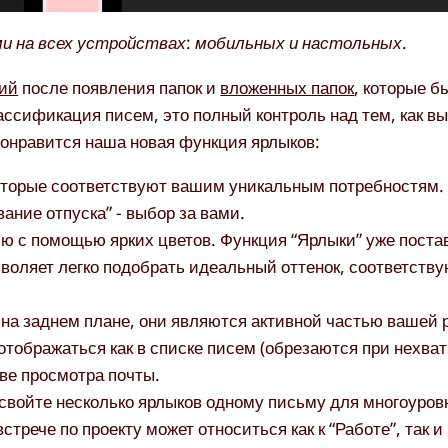
и на всех устройствах: мобильных и настольных.
ий
после появления папок и
вложенных папок
, которые б
ассификация писем, это полный контроль над тем, как вы
онравится наша новая функция ярлыков:
оторые соответствуют вашим уникальным потребностям. 
ание отпуска” - выбор за вами.
ю с помощью ярких цветов. Функция “Ярлыки” уже поста
зволяет легко подобрать идеальный оттенок, соответст
на заднем плане, они являются активной частью вашей 
тображаться как в списке писем (обрезаются при нехватк
ве просмотра почты.
исвойте несколько ярлыков одному письму для многоуров
рече по проекту может относиться как к “Работе”, так и 