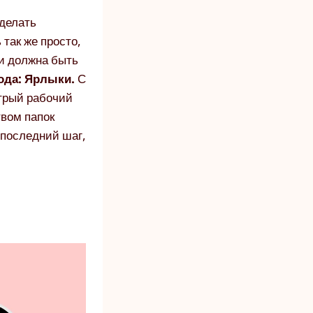
сделать
так же просто,
 и должна быть
ода: Ярлыки.
С
трый рабочий
твом папок
 последний шаг,