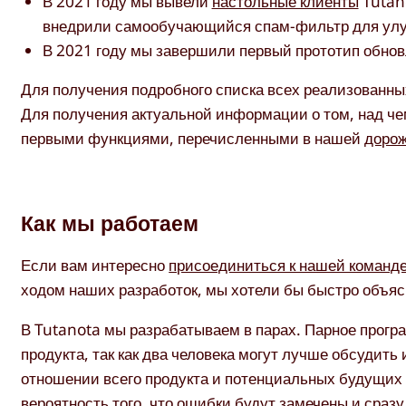
В 2021 году мы вывели
настольные клиенты
Tutan
внедрили самообучающийся спам-фильтр для улу
В 2021 году мы завершили первый прототип обн
Для получения подробного списка всех реализованн
Для получения актуальной информации о том, над че
первыми функциями, перечисленными в нашей
дорож
Как мы работаем
Если вам интересно
присоединиться к нашей команде
ходом наших разработок, мы хотели бы быстро объяс
В Tutanota мы разрабатываем в парах. Парное прог
продукта, так как два человека могут лучше обсудить
отношении всего продукта и потенциальных будущих 
вероятность того, что ошибки будут замечены и сраз