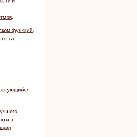
ости и
итмов
.
ском функций
.
ьтесь с
ересующийся
лучшего
но и в
ышает