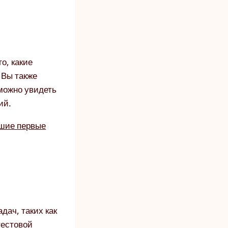
о, какие
. Вы также
 можно увидеть
ий.
шие первые
дач, таких как
тестовой