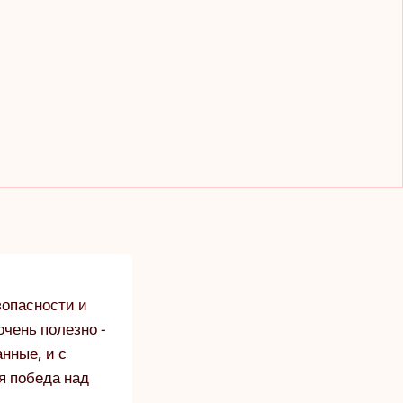
зопасности и
очень полезно -
нные, и с
я победа над