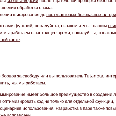
ota
из бета-версии
после тщательной проверки безопасн
чшения обработки спама.
овления шифрования до
постквантовых безопасных алгор
ых нами функций, пожалуйста, ознакомьтесь с нашим
спи
м мы работаем в настоящее время, пожалуйста, ознаком
ной карте
.
 борцов за свободу
или вы пользователь Tutanota, инт
нить, как мы работаем.
раммирование имеет большое преимущество в создании 
 и оптимизировать код не только для отдельной функции, 
сценариев использования. Разработка в паре также пов
у же исправлены.