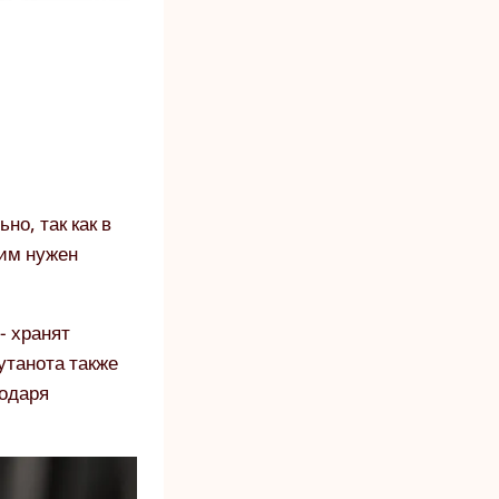
о, так как в
 им нужен
- хранят
утанота также
годаря