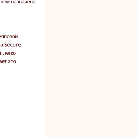
с кем назначена
упповой
ма
Secure
т легко
ает это