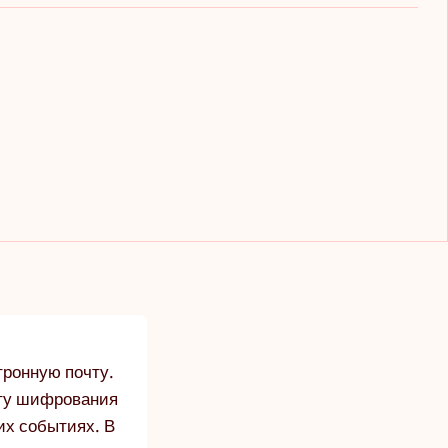
тронную почту.
ыту шифрования
их событиях. В