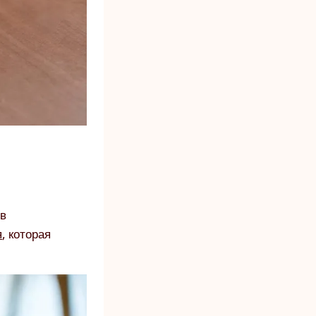
 в
я
, которая