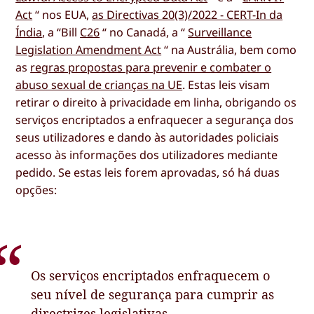
Act
“ nos EUA,
as Directivas 20(3)/2022 - CERT-In da
Índia
, a “Bill
C26
“ no Canadá, a “
Surveillance
Legislation Amendment Act
“ na Austrália, bem como
as
regras propostas para prevenir e combater o
abuso sexual de crianças na UE
. Estas leis visam
retirar o direito à privacidade em linha, obrigando os
serviços encriptados a enfraquecer a segurança dos
seus utilizadores e dando às autoridades policiais
acesso às informações dos utilizadores mediante
pedido. Se estas leis forem aprovadas, só há duas
opções:
Os serviços encriptados enfraquecem o
seu nível de segurança para cumprir as
directrizes legislativas