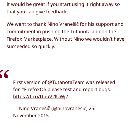
It would be great if you start using it right away so
that you can
give feedback
.
We want to thank Nino Vranešič for his support and
commitment in pushing the Tutanota app on the
Firefox Marketplace. Without Nino we wouldn’t have
succeeded so quickly.
First version of @TutanotaTeam was released
for #FirefoxOS please test and report bugs.
https://t.co/UbuV2lUWj2
— Nino Vranešič (@ninovranesic) 25.
November 2015