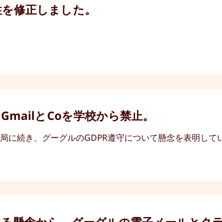
性を修正しました。
mailとCoを学校から禁止。
局に続き、グーグルのGDPR遵守について懸念を表明して
する懸念から、グーグルの電子メールとク