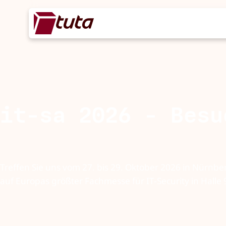
it-sa 2026 - Besu
Treffen Sie uns vom 27. bis 29. Oktober 2026 in Nürnbe
auf Europas größter Fachmesse für IT-Security in Halle 