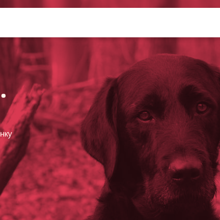
.
інку