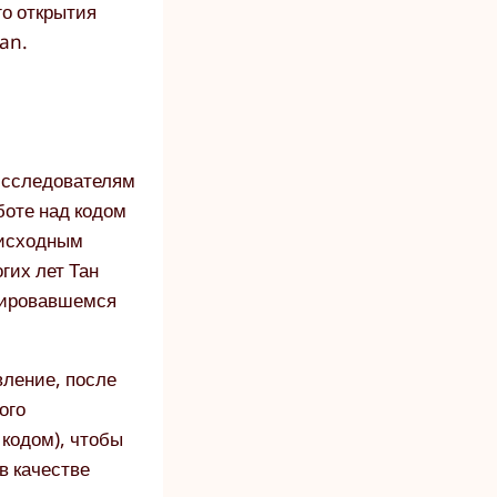
го открытия
an.
 исследователям
боте над кодом
м исходным
гих лет Тан
рмировавшемся
вление, после
ого
 кодом), чтобы
в качестве