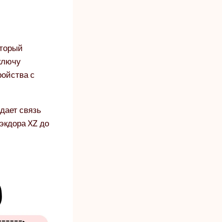
оторый
ключу
ройства с
дает связь
экдора XZ до