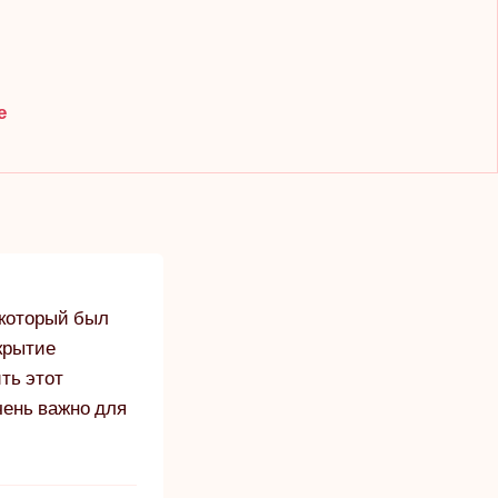
е
 который был
крытие
ть этот
чень важно для