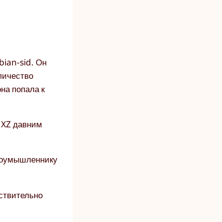
bian-sid. Он
личество
она попала к
1 XZ давним
злоумышленнику
йствительно