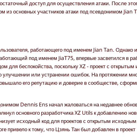
 достаточный доступ для осуществления атаки. После это
м из основных участников атаки под псевдонимом Jian T
льзователя, работающего под именем Jian Tan. Однако
работающий под именем JiaT75, впервые засветился в ра
одом для беспокойства, поскольку XZ - проект с открыты
о улучшении или устранении ошибок. На протяжении мно
 повышало его репутацию и доверие в сообществе, сфо
донимом Dennis Ens начал жаловаться на недавнее обно
лкнул основного разработчика XZ Utils к добавлению нов
низует исходный код для проектов с открытым исходным
ге привело к тому, что Цзянь Тан был добавлен в проект 