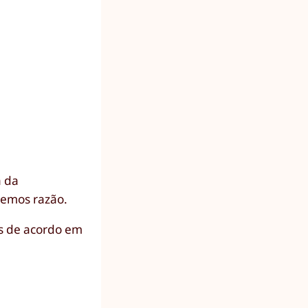
a da
temos razão.
s de acordo em