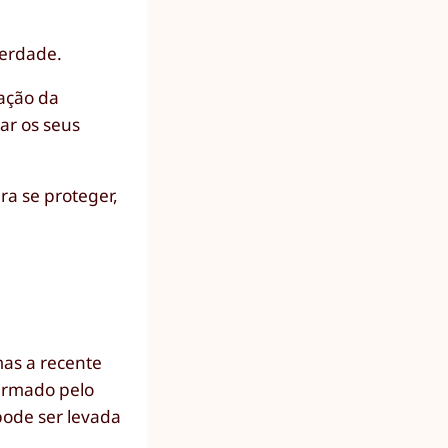
berdade.
vação da
ar os seus
ra se proteger,
mas a recente
firmado pelo
pode ser levada