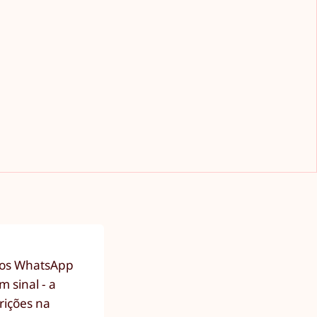
ados WhatsApp
 sinal - a
rições na