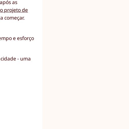
 após as
s
o projeto de
ra começar.
tempo e esforço
acidade - uma