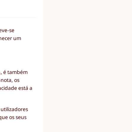
eve-se
rnecer um
ta, é também
nota, os
acidade está a
utilizadores
 que os seus