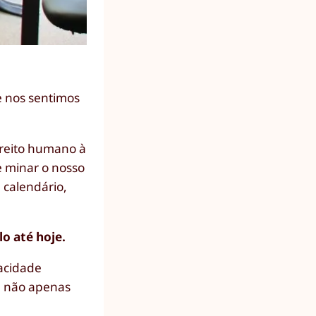
e nos sentimos
ireito humano à
 minar o nosso
 calendário,
lo até hoje.
acidade
e não apenas