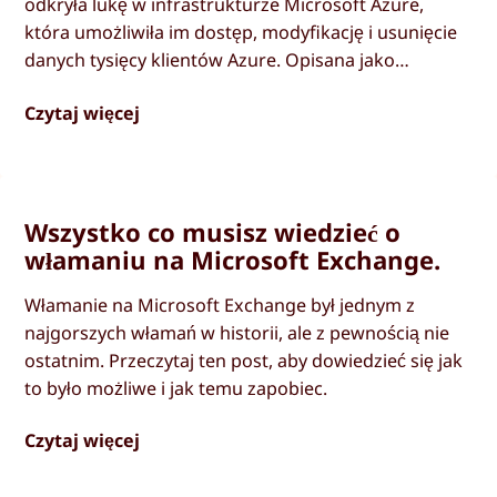
odkryła lukę w infrastrukturze Microsoft Azure,
która umożliwiła im dostęp, modyfikację i usunięcie
danych tysięcy klientów Azure. Opisana jako
"najgorsza luka w chmurze, jaką można sobie
Czytaj więcej
wyobrazić", firma ochroniarska była w stanie
uzyskać dostęp do każdej bazy danych klientów, jaką
chciała. Ta luka jest dowodem na to, że dane
przechowywane w chmurze muszą być zawsze
chronione szyfrowaniem typu od końca do końca.
Wszystko co musisz wiedzieć o
włamaniu na Microsoft Exchange.
Włamanie na Microsoft Exchange był jednym z
najgorszych włamań w historii, ale z pewnością nie
ostatnim. Przeczytaj ten post, aby dowiedzieć się jak
to było możliwe i jak temu zapobiec.
Czytaj więcej