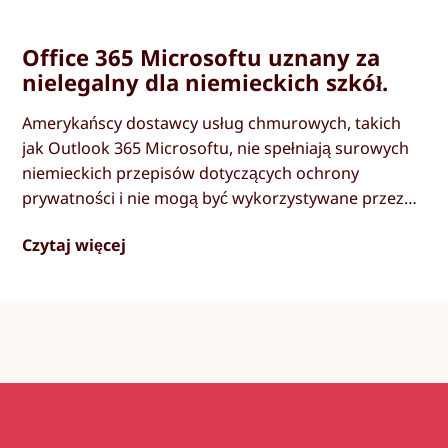
Office 365 Microsoftu uznany za
nielegalny dla niemieckich szkół.
Amerykańscy dostawcy usług chmurowych, takich
jak Outlook 365 Microsoftu, nie spełniają surowych
niemieckich przepisów dotyczących ochrony
prywatności i nie mogą być wykorzystywane przez
niemieckie szkoły, zdecydowała Niemiecka
Czytaj więcej
Konferencja Ochrony Danych.