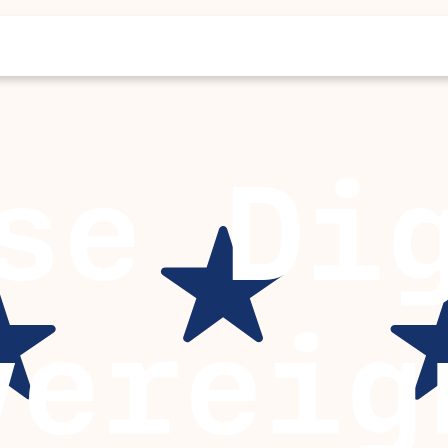
se Di
vereig