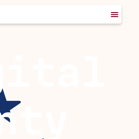
gital
nty