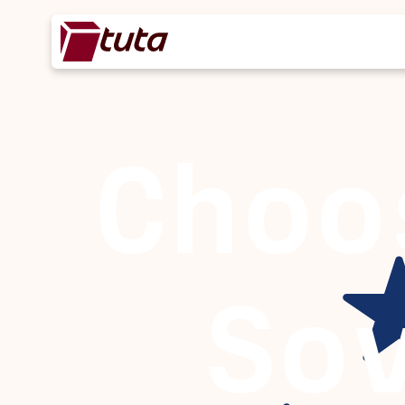
Choo
So