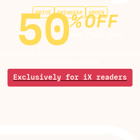
50
PRIVÉ
OPENBAAR
GROEN
%
OFF
the first year
eem Tuta Mail & Tuta Agenda voor veilige communicati
Made with 💛 in Europe.
Exclusively for iX readers