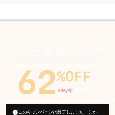
フライデー
&
サイバーマン
最高レベルのセキュリティとプライバシー
62
%
OFF
€96/年
€36/年
プランが初年度は{dealPrice}（通常{originalPrice}
このキャンペーンは終了しました。しか