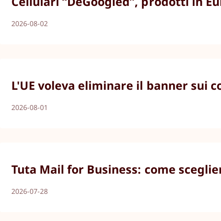
Cellulari “DeGoogled”, prodotti in E
2026-08-02
L'UE voleva eliminare il banner sui 
2026-08-01
Tuta Mail for Business: come sceglier
2026-07-28