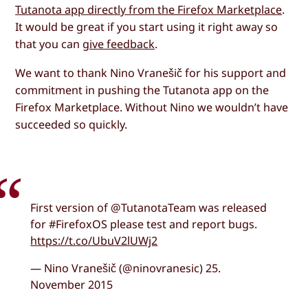
Tutanota app directly from the Firefox Marketplace
.
It would be great if you start using it right away so
that you can
give feedback
.
We want to thank Nino Vranešič for his support and
commitment in pushing the Tutanota app on the
Firefox Marketplace. Without Nino we wouldn’t have
succeeded so quickly.
First version of @TutanotaTeam was released
for #FirefoxOS please test and report bugs.
https://t.co/UbuV2lUWj2
— Nino Vranešič (@ninovranesic) 25.
November 2015