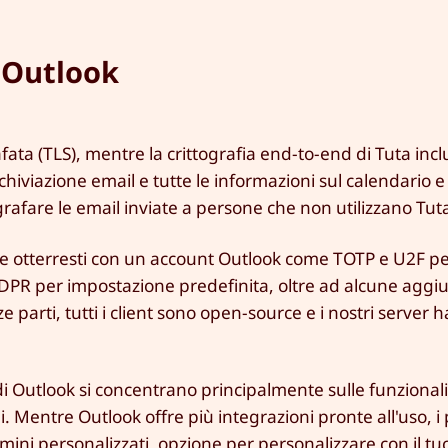
e Outlook
rafata (TLS), mentre la crittografia end-to-end di Tuta inc
hiviazione email e tutte le informazioni sul calendario e 
rafare le email inviate a persone che non utilizzano Tut
a che otterresti con un account Outlook come TOTP e U2F p
 GDPR per impostazione predefinita, oltre ad alcune aggi
 parti, tutti i client sono open-source e i nostri server 
 di Outlook si concentrano principalmente sulle funzionali
i. Mentre Outlook offre più integrazioni pronte all'uso, i
mini personalizzati, opzione per personalizzare con il t