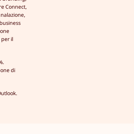
ure Connect,
gnalazione,
 business
ione
per il
%.
ione di
Outlook.