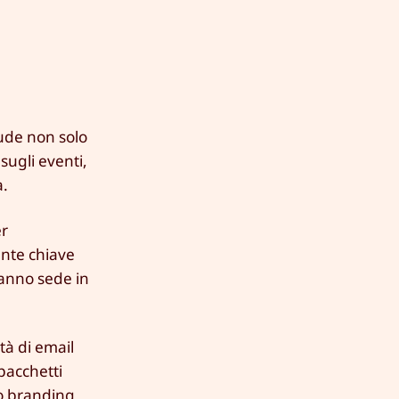
lude non solo
sugli eventi,
a.
er
unte chiave
hanno sede in
tà di email
 pacchetti
uo branding,