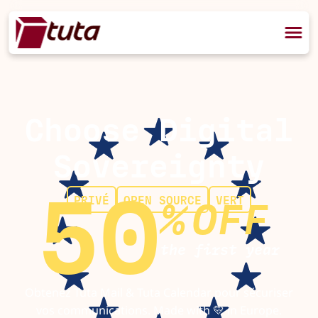
Choose Digital
Sovereignty
50
PRIVÉ
OPEN SOURCE
VERT
%
OFF
the first year
Obtenez Tuta Mail & Tuta Calendar pour sécuriser
vos communications. Made with 💛 in Europe.