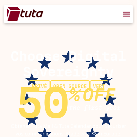
Choose Digital
Sovereignty
50
PRIVÉ
OPEN SOURCE
VERT
%
OFF
the first year
Obtenez Tuta Mail & Tuta Calendar pour sécuriser
vos communications. Made with 💛 in Europe.