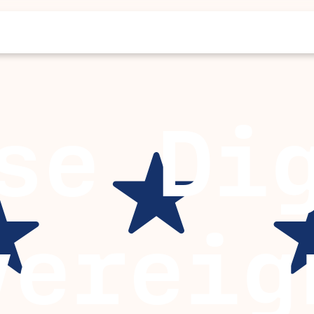
se Di
vereig