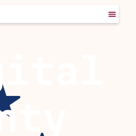
gital
nty