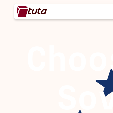
Choo
So