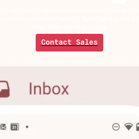
Get digital sovereign email infrastructure that puts you
usiness in control with Tuta Mail, Tuta Calendar, and Tu
Drive. Made with 💛 in Europe.
Contact Sales