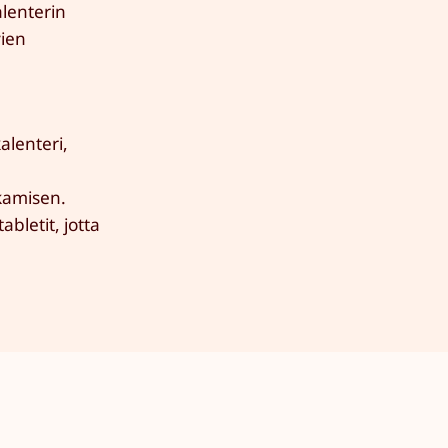
alenterin
vien
alenteri,
akamisen.
abletit, jotta