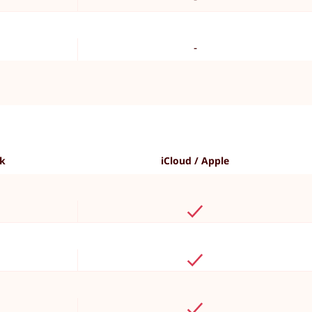
-
ok
iCloud / Apple