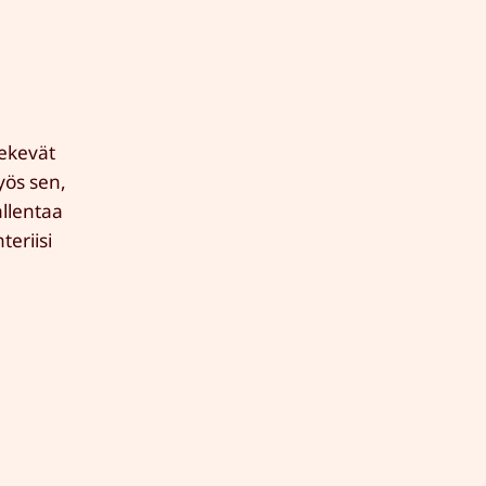
tekevät
yös sen,
allentaa
eriisi