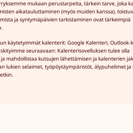
ärryksemme mukaan perustarpeita, tärkein tarve, joka k
misten aikatauluttaminen (myös muiden kanssa), toistu
tumista ja syntymäpäivien tarkistaminen ovat tärkeimpiä
a.
un käytetyimmät kalenterit: Google Kalenteri, Outlook-k
 keskityimme seuraavaan: Kalenterisovelluksen tulee olla
u ja mahdollistaa kutsujen lähettämisen ja kalenterien j
kaan lukien selaimet, työpöytäympäristöt, älypuhelimet ja t
etkin.