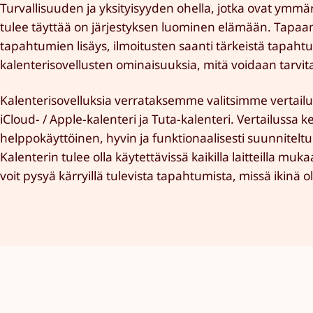
Turvallisuuden ja yksityisyyden ohella, jotka ovat ymm
tulee täyttää on järjestyksen luominen elämään. Tapaa
tapahtumien lisäys, ilmoitusten saanti tärkeistä tapah
kalenterisovellusten ominaisuuksia, mitä voidaan tarvit
Kalenterisovelluksia verrataksemme valitsimme vertailu
iCloud- / Apple-kalenteri ja Tuta-kalenteri. Vertailussa
helppokäyttöinen, hyvin ja funktionaalisesti suunnitelt
Kalenterin tulee olla käytettävissä kaikilla laitteilla mu
voit pysyä kärryillä tulevista tapahtumista, missä ikinä ol