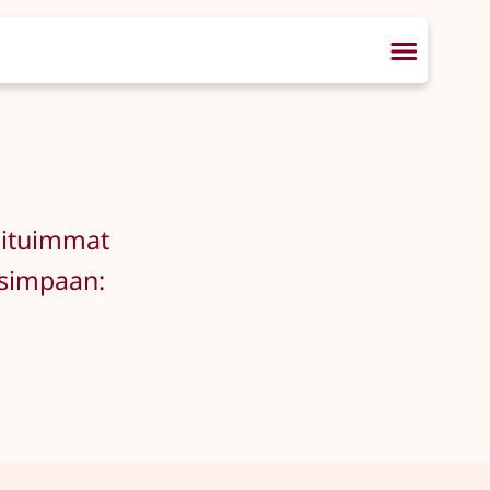
osituimmat
lisimpaan: