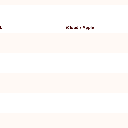
ok
iCloud / Apple
-
-
-
-
-