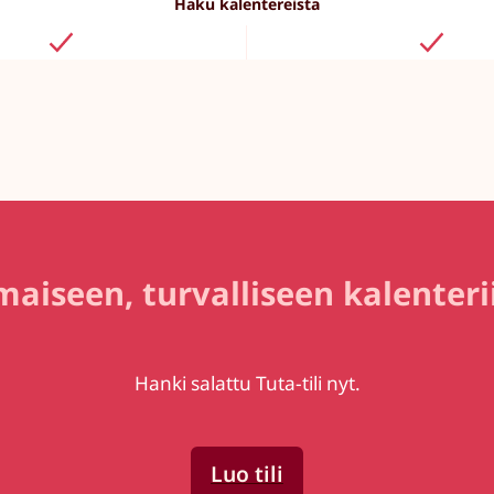
Haku kalentereista
maiseen, turvalliseen kalenter
Hanki salattu Tuta-tili nyt.
Luo tili