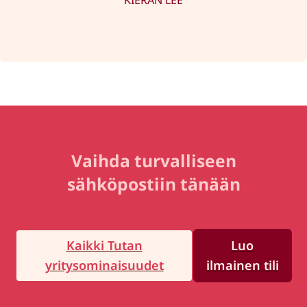
Vaihda turvalliseen
sähköpostiin tänään
Kaikki Tutan
Luo
yritysominaisuudet
ilmainen tili