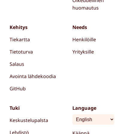
Oikeudellinen
huomautus
Kehitys
Needs
Tiekartta
Henkilöille
Tietoturva
Yrityksille
Salaus
Avointa lähdekoodia
GitHub
Tuki
Language
Keskustelupalsta
Lehdistö
Käännä