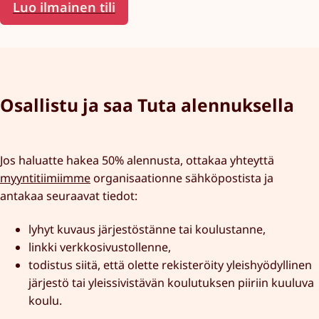
Luo ilmainen tili
Osallistu ja saa Tuta alennuksella
Jos haluatte hakea 50% alennusta, ottakaa yhteyttä
myyntitiimiimme
organisaationne sähköpostista ja
antakaa seuraavat tiedot:
lyhyt kuvaus järjestöstänne tai koulustanne,
linkki verkkosivustollenne,
todistus siitä, että olette rekisteröity yleishyödyllinen
järjestö tai yleissivistävän koulutuksen piiriin kuuluva
koulu.