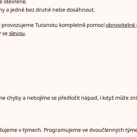
 otevřeně.
ny a jedné bez druhé nelze dosáhnout.
o provozujeme Tutanotu kompletně pomocí
obnovitelné
y se
slevou
.
 chyby a nebojíme se předložit nápad, i když může zní
zhodujeme v týmech. Programujeme ve dvoučlenných tým