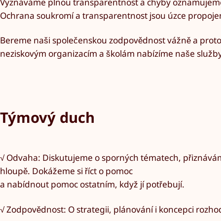
Vyznáváme plnou transparentnost a chyby oznamujeme
Ochrana soukromí a transparentnost jsou úzce propoje
Bereme naši společenskou zodpovědnost vážně a prot
neziskovým organizacím a školám nabízíme naše služb
Týmový duch
√ Odvaha: Diskutujeme o sporných tématech, přiznáváme
hloupě. Dokážeme si říct o pomoc
a nabídnout pomoc ostatním, když jí potřebují.
√ Zodpovědnost: O strategii, plánování i koncepci ro