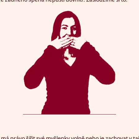
má právo šířit své myšlenky volně nebo je zachovat v taj