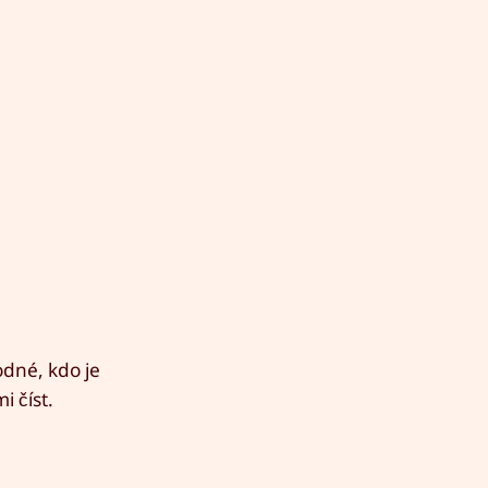
dné, kdo je
i číst.