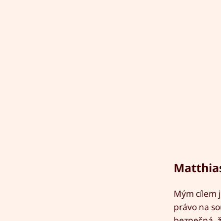
Matthia
Mým cílem j
právo na so
bezpečná, ž