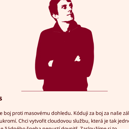
s
e boj proti masovému dohledu. Kóduji za boj za naše zá
ukromí. Chci vytvořit cloudovou službu, která je tak jed
e žádného špeha nepustí dovnitř. Zasloužíme si to.