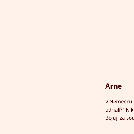
Arne
V Německu m
odhalí?“ Ni
Bojuji za s