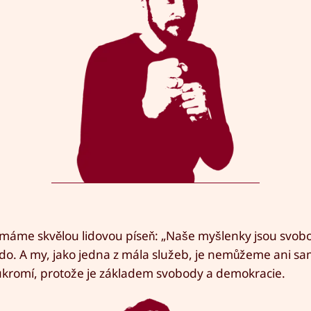
áme skvělou lidovou píseň: „Naše myšlenky jsou svobo
kdo. A my, jako jedna z mála služeb, je nemůžeme ani sam
oukromí, protože je základem svobody a demokracie.