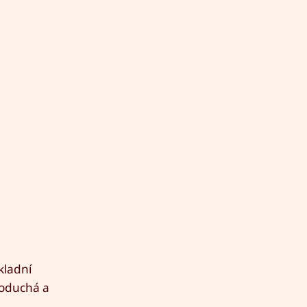
kladní
noduchá a