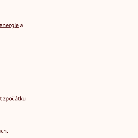
 energie
a
t zpočátku
ech.