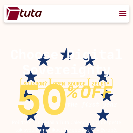
Choose Digital
Sovereignty
50
SOUKROMÝ
OPEN SOURCE
ZELENÝ
%
OFF
the first year
Pořiďte si Tuta Mail a Tuta Calendar a zabezpečte
tak svou komunikaci. Vyrobeno s 💛 v Evropě.