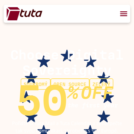
Choose Digital
Sovereignty
50
SOUKROMÝ
OPEN SOURCE
ZELENÝ
%
OFF
the first year
Pořiďte si Tuta Mail a Tuta Calendar a zabezpečte
tak svou komunikaci. Vyrobeno s 💛 v Evropě.