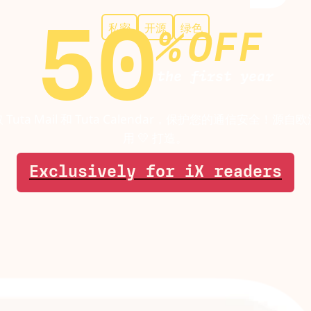
50
私密
开源
绿色
%
OFF
the first year
 Tuta Mail 和 Tuta Calendar，保护您的通信安全！源自
用 💛 打造。
Exclusively for iX readers