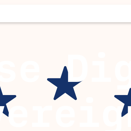
se Di
vereig