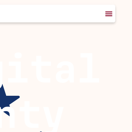
gital
nty