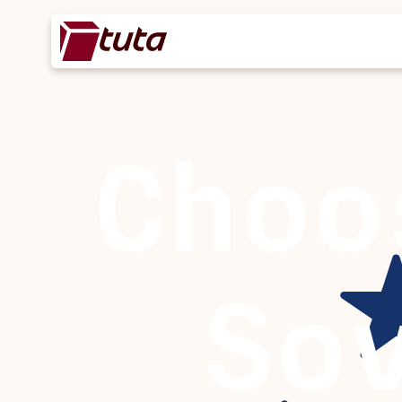
Choo
So